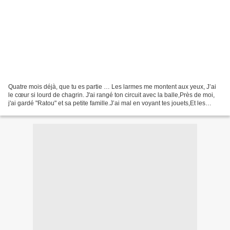
Quatre mois déjà, que tu es partie … Les larmes me montent aux yeux, J’ai
le cœur si lourd de chagrin. J'ai rangé ton circuit avec la balle,Près de moi,
j'ai gardé "Ratou" et sa petite famille.J’ai mal en voyant tes jouets,Et les
endroits que tu aimais...