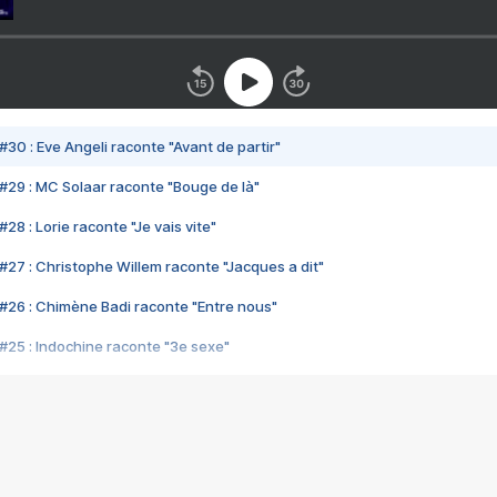
#30 : Eve Angeli raconte "Avant de partir"
#29 : MC Solaar raconte "Bouge de là"
28 : Lorie raconte "Je vais vite"
#27 : Christophe Willem raconte "Jacques a dit"
#26 : Chimène Badi raconte "Entre nous"
#25 : Indochine raconte "3e sexe"
#24 : Zaho raconte "C'est chelou"
#23 : Patrick Bruel raconte "Au café des délices"
#22 : Kyo raconte "Le chemin"