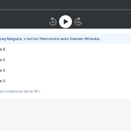
bey Maguire, c'est lui ! Rencontre avec Damien Witecka
e 6
e 5
e 4
e 3
s créatrices de la VF !
e 2
e 1
e Mektoub My Love arrive enfin ! Rencontre avec Shaïn Boumedine et Sal