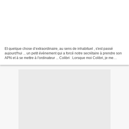
Et quelque chose d’extraordinaire, au sens de inhabituel , s'est passé
aujourd'hui ... un petit évènement qui a forcé notre secrétaire à prendre son
APN et à se mettre à l'ordinateur ... Colibri : Lorsque moi Colibri, je me
repose dans mon petit lit douillet...