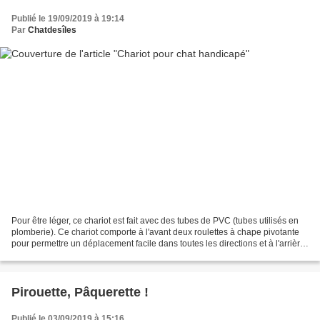
Publié le 19/09/2019 à 19:14
Par
Chatdesîles
Pour être léger, ce chariot est fait avec des tubes de PVC (tubes utilisés en
plomberie). Ce chariot comporte à l'avant deux roulettes à chape pivotante
pour permettre un déplacement facile dans toutes les directions et à l'arrière
deux roues à chape...
Pirouette, Pâquerette !
Publié le 03/09/2019 à 15:16