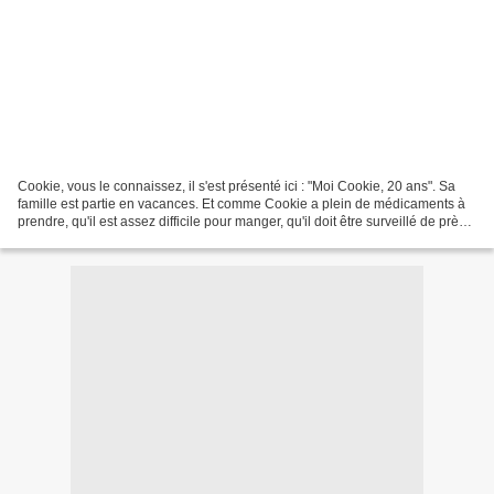
Cookie, vous le connaissez, il s'est présenté ici : "Moi Cookie, 20 ans". Sa
famille est partie en vacances. Et comme Cookie a plein de médicaments à
prendre, qu'il est assez difficile pour manger, qu'il doit être surveillé de près,
et que ce n'est pas...