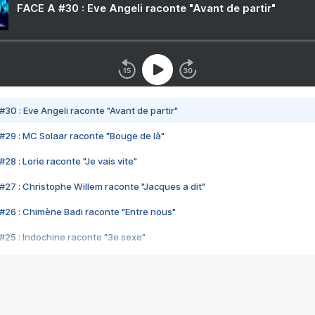
FACE A #30 : Eve Angeli raconte "Avant de partir"
#30 : Eve Angeli raconte "Avant de partir"
#29 : MC Solaar raconte "Bouge de là"
28 : Lorie raconte "Je vais vite"
#27 : Christophe Willem raconte "Jacques a dit"
#26 : Chimène Badi raconte "Entre nous"
#25 : Indochine raconte "3e sexe"
#24 : Zaho raconte "C'est chelou"
#23 : Patrick Bruel raconte "Au café des délices"
#22 : Kyo raconte "Le chemin"