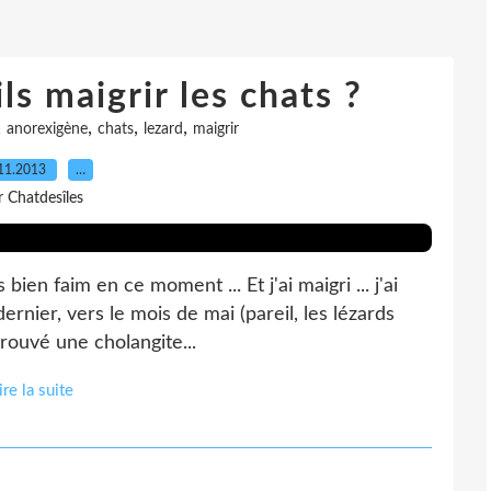
ls maigrir les chats ?
,
,
,
,
anorexigène
chats
lezard
maigrir
11.2013
…
r Chatdesîles
bien faim en ce moment ... Et j'ai maigri ... j'ai
ernier, vers le mois de mai (pareil, les lézards
 trouvé une cholangite...
ire la suite