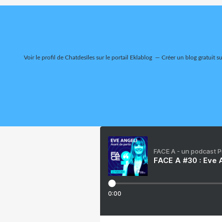
Voir le profil de
Chatdesîles
sur le portail Eklablog
Créer un blog gratuit s
FACE A - un podcast 
FACE A #30 : Eve A
0:00