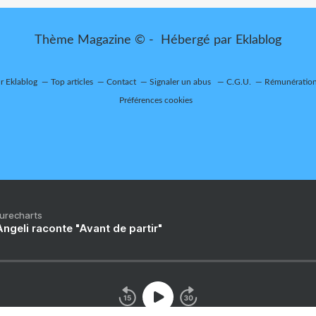
Thème Magazine © - Hébergé par
Eklablog
ur Eklablog
Top articles
Contact
Signaler un abus
C.G.U.
Rémunération 
Préférences cookies
Purecharts
ngeli raconte "Avant de partir"