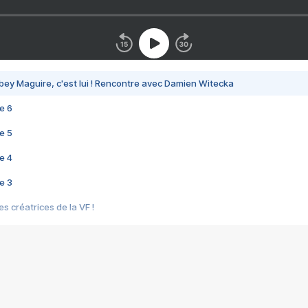
bey Maguire, c'est lui ! Rencontre avec Damien Witecka
e 6
e 5
e 4
e 3
s créatrices de la VF !
e 2
e 1
e Mektoub My Love arrive enfin ! Rencontre avec Shaïn Boumedine et Sal
i : après Toni en famille