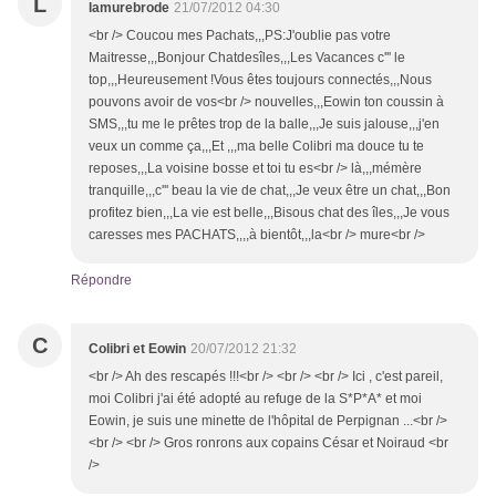
L
lamurebrode
21/07/2012 04:30
<br /> Coucou mes Pachats,,,PS:J'oublie pas votre
Maitresse,,,Bonjour Chatdesîles,,,Les Vacances c''' le
top,,,Heureusement !Vous êtes toujours connectés,,,Nous
pouvons avoir de vos<br /> nouvelles,,,Eowin ton coussin à
SMS,,,tu me le prêtes trop de la balle,,,Je suis jalouse,,,j'en
veux un comme ça,,,Et ,,,ma belle Colibri ma douce tu te
reposes,,,La voisine bosse et toi tu es<br /> là,,,mémère
tranquille,,,c''' beau la vie de chat,,,Je veux être un chat,,,Bon
profitez bien,,,La vie est belle,,,Bisous chat des îles,,,Je vous
caresses mes PACHATS,,,,à bientôt,,,la<br /> mure<br />
Répondre
C
Colibri et Eowin
20/07/2012 21:32
<br /> Ah des rescapés !!!<br /> <br /> <br /> Ici , c'est pareil,
moi Colibri j'ai été adopté au refuge de la S*P*A* et moi
Eowin, je suis une minette de l'hôpital de Perpignan ...<br />
<br /> <br /> Gros ronrons aux copains César et Noiraud <br
/>