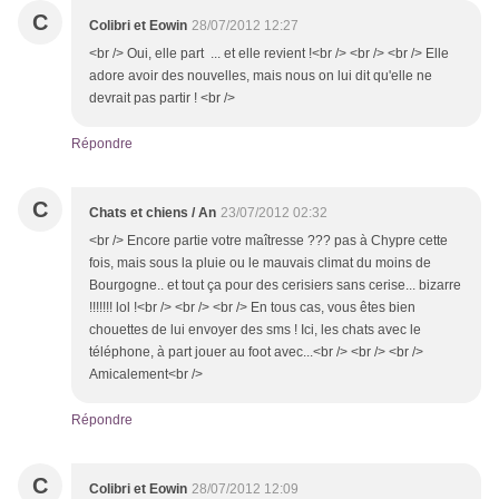
C
Colibri et Eowin
28/07/2012 12:27
<br /> Oui, elle part ... et elle revient !<br /> <br /> <br /> Elle
adore avoir des nouvelles, mais nous on lui dit qu'elle ne
devrait pas partir ! <br />
Répondre
C
Chats et chiens / An
23/07/2012 02:32
<br /> Encore partie votre maîtresse ??? pas à Chypre cette
fois, mais sous la pluie ou le mauvais climat du moins de
Bourgogne.. et tout ça pour des cerisiers sans cerise... bizarre
!!!!!!! lol !<br /> <br /> <br /> En tous cas, vous êtes bien
chouettes de lui envoyer des sms ! Ici, les chats avec le
téléphone, à part jouer au foot avec...<br /> <br /> <br />
Amicalement<br />
Répondre
C
Colibri et Eowin
28/07/2012 12:09