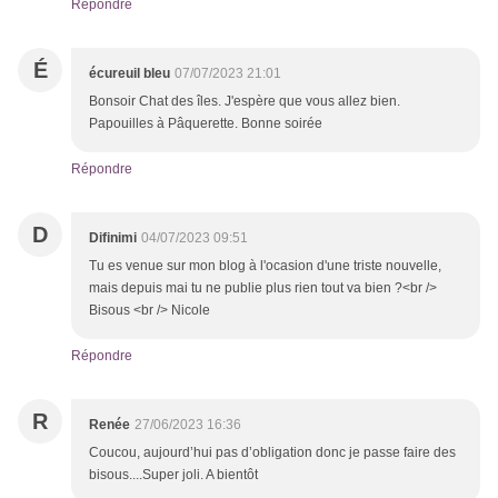
Répondre
É
écureuil bleu
07/07/2023 21:01
Bonsoir Chat des îles. J'espère que vous allez bien.
Papouilles à Pâquerette. Bonne soirée
Répondre
D
Difinimi
04/07/2023 09:51
Tu es venue sur mon blog à l'ocasion d'une triste nouvelle,
mais depuis mai tu ne publie plus rien tout va bien ?<br />
Bisous <br /> Nicole
Répondre
R
Renée
27/06/2023 16:36
Coucou, aujourd’hui pas d’obligation donc je passe faire des
bisous....Super joli. A bientôt