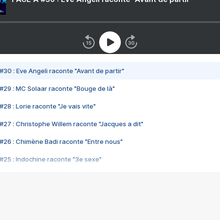
#30 : Eve Angeli raconte "Avant de partir"
#29 : MC Solaar raconte "Bouge de là"
28 : Lorie raconte "Je vais vite"
#27 : Christophe Willem raconte "Jacques a dit"
#26 : Chimène Badi raconte "Entre nous"
#25 : Indochine raconte "3e sexe"
#24 : Zaho raconte "C'est chelou"
#23 : Patrick Bruel raconte "Au café des délices"
#22 : Kyo raconte "Le chemin"