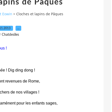
lapins de Pâques
et Eowin
>
Cloches et lapins de Pâques
11.2013
…
r Chatdesîles
us !
ée ! Dig ding dong !
ont revenues de Rome,
ochers de nos villages !
s ramènent pour les enfants sages,