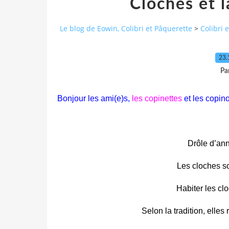
Cloches et 
Le blog de Eowin, Colibri et Pâquerette
>
Colibri 
23.
Pa
Bonjour les ami(e)s,
les copinettes
et les copino
Drôle d’ann
Les cloches s
Habiter les cl
Selon la tradition, elle